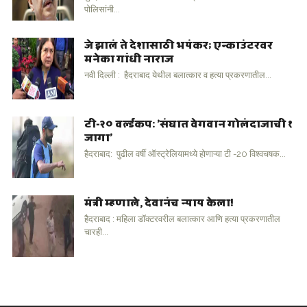
पोलिसांनी...
जे झालं ते देशासाठी भयंकर; एन्काउंटरवर
मनेका गांधी नाराज
नवी दिल्ली : हैदराबाद येथील बलात्कार व हत्या प्रकरणातील...
टी-२० वर्ल्डकप: 'संघात वेगवान गोलंदाजाची १
जागा'
हैदराबाद: पुढील वर्षी ऑस्ट्रेलियामध्ये होणाऱ्या टी -20 विश्वचषक...
मंत्री म्हणाले, देवानंच न्याय केला!
हैदराबाद : महिला डॉक्टरवरील बलात्कार आणि हत्या प्रकरणातील
चारही...