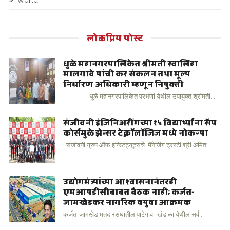
World
लोकप्रिय पोस्ट
धुळे महानगरपालिकेत श्रीमती स्वालिहा
मालगावे यांची कर संकलन तथा मूल्य
निर्धारण अधिकारी म्हणून नियुक्ती
धुळे महानगरपालिकेत परभणी येथील उपायुक्त श्रीमती...
संजीवनी इंजिनिअरींगच्या १५ विद्यार्थ्यांना सॅप
कोर्समुळे झेन्सर टेक्नॉलॉजिज मध्ये नोकऱ्या
संजीवनी ग्रुप ऑफ इन्स्टिट्यूट्सचे मॅनेजिंग ट्रस्टी श्री अमित...
उद्योगमंत्र्यांच्या आश्वासनानंतरही
एमआयडीसीबाबत बैठक नाही; कर्जत-
जामखेडकर नागरिक वयुवा आक्रमक
कर्जत-जामखेड मतदारसंघातील पाटेगाव- खंडाळा येथील सर्व...