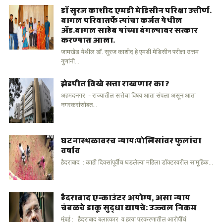
डॉ सुरज काशीद एमडी मेडिसीन परिक्षा उत्तीर्ण.
बागल परिवातर्फे त्यांचा कर्जत येथील
अ‍ॅड.बागल साहेब यांच्या बंगल्यावर सत्कार
करण्यात आला.
जामखेड येथील डॉ. सुरज काशीद हे एमडी मेडिसीन परीक्षा उत्तम
गुणांनी...
झेडपीत विखे सत्ता राखणार का ?
अहमदनगर - राज्यातील सत्तेचा विषय आता संपला असून आता
नगरकरांसोबत...
घटनास्थळावरच न्याय;पोलिसांवर फुलांचा
वर्षाव
हैदराबाद : काही दिवसांपूर्वीच घडलेल्या महिला डॉक्टरवरील सामूहिक...
हैदराबाद एन्काउंटर अयोग्य, असा न्याय
चंबळचे डाकू सुद्धा द्यायचे: उज्ज्वल निकम
मुंबई : हैदराबाद बलात्कार व हत्या प्रकरणातील आरोपींचं