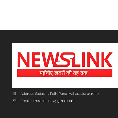
Address: Sadashiv Peth, Pune, Maharastra 411030
Email:
newslinktoday@gmail.com