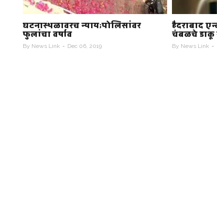
हैदराबाद एन्काउंटर अयोग्य, असा न्याय
देवेंद्र फडणव
चंबळचे डाकू सुद्धा द्यायचे: उज्ज्वल निकम
निर्णयांना 
By
News Link
Dec 06, 2019
By
News Link