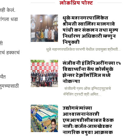
लोकप्रिय पोस्ट
ही केलं.
धुळे महानगरपालिकेत
ांगला धडा
श्रीमती स्वालिहा मालगावे
यांची कर संकलन तथा मूल्य
निर्धारण अधिकारी म्हणून
नियुक्ती
नी
धुळे महानगरपालिकेत परभणी येथील उपायुक्त श्रीमती...
चं हक्काचं
संजीवनी इंजिनिअरींगच्या १५
विद्यार्थ्यांना सॅप कोर्समुळे
झेन्सर टेक्नॉलॉजिज मध्ये
यंत
नोकऱ्या
ुमच्यासाठी
संजीवनी ग्रुप ऑफ इन्स्टिट्यूट्सचे
मॅनेजिंग ट्रस्टी श्री अमित...
उद्योगमंत्र्यांच्या
आश्वासनानंतरही
एमआयडीसीबाबत बैठक
नाही; कर्जत-जामखेडकर
नागरिक वयुवा आक्रमक