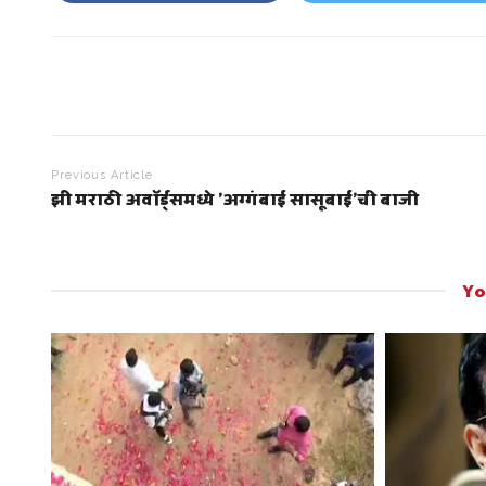
Previous Article
झी मराठी अवॉर्ड्समध्ये 'अग्गंबाई सासूबाई'ची बाजी
Yo