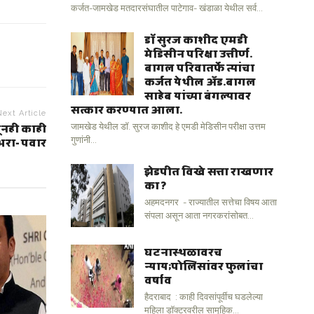
कर्जत-जामखेड मतदारसंघातील पाटेगाव- खंडाळा येथील सर्व...
डॉ सुरज काशीद एमडी
मेडिसीन परिक्षा उत्तीर्ण.
बागल परिवातर्फे त्यांचा
कर्जत येथील अ‍ॅड.बागल
साहेब यांच्या बंगल्यावर
सत्कार करण्यात आला.
Next Article
सूनही काही
जामखेड येथील डॉ. सुरज काशीद हे एमडी मेडिसीन परीक्षा उत्तम
भरा- पवार
गुणांनी...
झेडपीत विखे सत्ता राखणार
का ?
अहमदनगर - राज्यातील सत्तेचा विषय आता
संपला असून आता नगरकरांसोबत...
घटनास्थळावरच
न्याय;पोलिसांवर फुलांचा
वर्षाव
हैदराबाद : काही दिवसांपूर्वीच घडलेल्या
महिला डॉक्टरवरील सामूहिक...