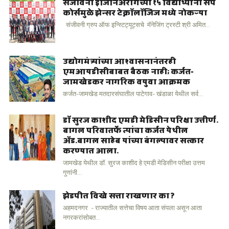
संजीवनी इंजिनिअरींगच्या १५ विद्यार्थ्यांना सॅप
कोर्समुळे झेन्सर टेक्नॉलॉजिज मध्ये नोकऱ्या
संजीवनी ग्रुप ऑफ इन्स्टिट्यूट्सचे मॅनेजिंग ट्रस्टी श्री अमित...
उद्योगमंत्र्यांच्या आश्वासनानंतरही
एमआयडीसीबाबत बैठक नाही; कर्जत-
जामखेडकर नागरिक वयुवा आक्रमक
कर्जत-जामखेड मतदारसंघातील पाटेगाव- खंडाळा येथील सर्व...
डॉ सुरज काशीद एमडी मेडिसीन परिक्षा उत्तीर्ण.
बागल परिवातर्फे त्यांचा कर्जत येथील
अ‍ॅड.बागल साहेब यांच्या बंगल्यावर सत्कार
करण्यात आला.
जामखेड येथील डॉ. सुरज काशीद हे एमडी मेडिसीन परीक्षा उत्तम
गुणांनी...
झेडपीत विखे सत्ता राखणार का ?
अहमदनगर - राज्यातील सत्तेचा विषय आता संपला असून आता
नगरकरांसोबत...