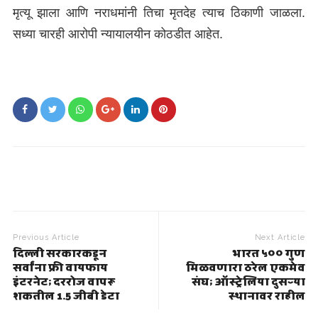
मृत्यू झाला आणि नराधमांनी तिचा मृतदेह त्याच ठिकाणी जाळला.
सध्या चारही आरोपी न्यायालयीन कोठडीत आहेत.
Previous Article
Next Article
दिल्ली सरकारकडून
भारत ५०० गुण
सर्वांना फ्री वायफाय
मिळवणारा ठरेल एकमेव
इंटरनेट; दररोज वापरू
संघ; ऑस्ट्रेलिया दुसऱ्या
शकतील 1.5 जीबी डेटा
स्थानावर राहील