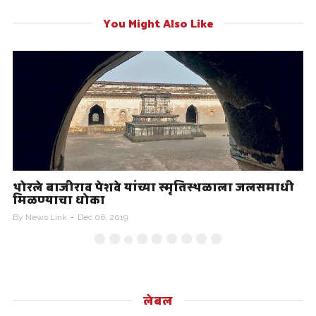
You Might Also Like
थोरले बाजीराव पेशवे यांच्या स्मृतिस्थळाला जलसमाधी
मिळण्याचा धोका
र
By
News Link
Dec 06, 2019
B
लेबल