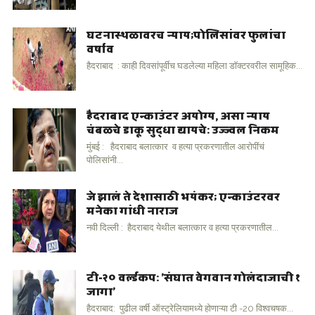
घटनास्थळावरच न्याय;पोलिसांवर फुलांचा
वर्षाव
हैदराबाद : काही दिवसांपूर्वीच घडलेल्या महिला डॉक्टरवरील सामूहिक...
हैदराबाद एन्काउंटर अयोग्य, असा न्याय
चंबळचे डाकू सुद्धा द्यायचे: उज्ज्वल निकम
मुंबई : हैदराबाद बलात्कार व हत्या प्रकरणातील आरोपींचं
पोलिसांनी...
जे झालं ते देशासाठी भयंकर; एन्काउंटरवर
मनेका गांधी नाराज
नवी दिल्ली : हैदराबाद येथील बलात्कार व हत्या प्रकरणातील...
टी-२० वर्ल्डकप: 'संघात वेगवान गोलंदाजाची १
जागा'
हैदराबाद: पुढील वर्षी ऑस्ट्रेलियामध्ये होणाऱ्या टी -20 विश्वचषक...