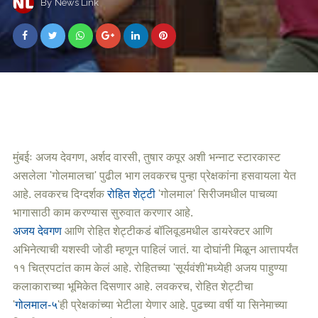
By
News Link
मुंबईः
अजय देवगण, अर्शद वारसी, तुषार कपूर अशी भन्नाट स्टारकास्ट
असलेला 'गोलमालचा' पुढील भाग लवकरच पुन्हा प्रेक्षकांना हसवायला येत
आहे. लवकरच दिग्दर्शक
रोहित शेट्टी
'गोलमाल' सिरीजमधील पाचव्या
भागासाठी काम करण्यास सुरुवात करणार आहे.
अजय देवगण
आणि रोहित शेट्टीकडं बॉलिवूडमधील डायरेक्टर आणि
अभिनेत्याची यशस्वी जोडी म्हणून पाहिलं जातं. या दोघांनी मिळून आत्तापर्यंत
११ चित्रपटांत काम केलं आहे. रोहितच्या 'सूर्यवंशी'मध्येही अजय पाहुण्या
कलाकाराच्या भूमिकेत दिसणार आहे. लवकरच, रोहित शेट्टीचा
'
गोलमाल-५
'ही प्रेक्षकांच्या भेटीला येणार आहे. पुढच्या वर्षी या सिनेमाच्या