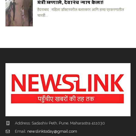
मंत्री म्हणाले, देवानंच न्याय केला!
हैदराबाद : महिला डॉक्टरवरील बलात्कार आणि हत्या प्रकरणातील
चारही...
Address: Sadashiv Peth, Pune, Maharastra 411030
Email:
newslinktoday@gmail.com