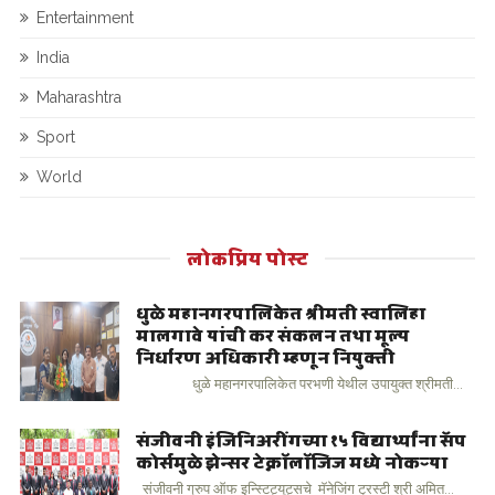
Entertainment
India
Maharashtra
Sport
World
लोकप्रिय पोस्ट
धुळे महानगरपालिकेत श्रीमती स्वालिहा
मालगावे यांची कर संकलन तथा मूल्य
निर्धारण अधिकारी म्हणून नियुक्ती
धुळे महानगरपालिकेत परभणी येथील उपायुक्त श्रीमती...
संजीवनी इंजिनिअरींगच्या १५ विद्यार्थ्यांना सॅप
कोर्समुळे झेन्सर टेक्नॉलॉजिज मध्ये नोकऱ्या
संजीवनी ग्रुप ऑफ इन्स्टिट्यूट्सचे मॅनेजिंग ट्रस्टी श्री अमित...