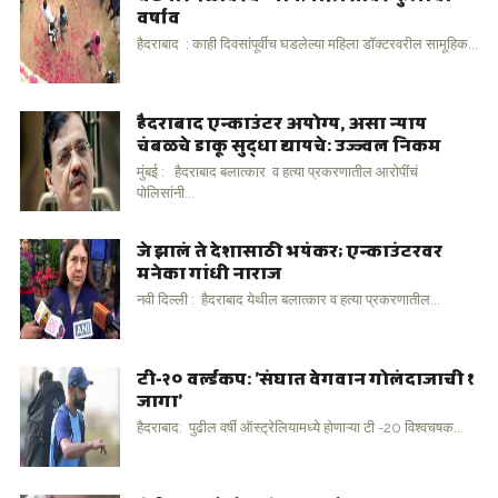
वर्षाव
हैदराबाद : काही दिवसांपूर्वीच घडलेल्या महिला डॉक्टरवरील सामूहिक...
हैदराबाद एन्काउंटर अयोग्य, असा न्याय
चंबळचे डाकू सुद्धा द्यायचे: उज्ज्वल निकम
मुंबई : हैदराबाद बलात्कार व हत्या प्रकरणातील आरोपींचं
पोलिसांनी...
जे झालं ते देशासाठी भयंकर; एन्काउंटरवर
मनेका गांधी नाराज
नवी दिल्ली : हैदराबाद येथील बलात्कार व हत्या प्रकरणातील...
टी-२० वर्ल्डकप: 'संघात वेगवान गोलंदाजाची १
जागा'
हैदराबाद: पुढील वर्षी ऑस्ट्रेलियामध्ये होणाऱ्या टी -20 विश्वचषक...