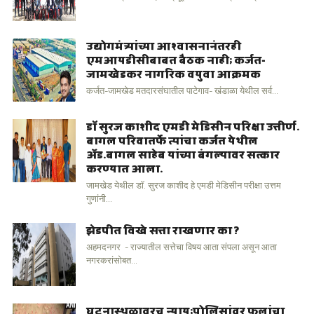
उद्योगमंत्र्यांच्या आश्वासनानंतरही
एमआयडीसीबाबत बैठक नाही; कर्जत-
जामखेडकर नागरिक वयुवा आक्रमक
कर्जत-जामखेड मतदारसंघातील पाटेगाव- खंडाळा येथील सर्व...
डॉ सुरज काशीद एमडी मेडिसीन परिक्षा उत्तीर्ण.
बागल परिवातर्फे त्यांचा कर्जत येथील
अ‍ॅड.बागल साहेब यांच्या बंगल्यावर सत्कार
करण्यात आला.
जामखेड येथील डॉ. सुरज काशीद हे एमडी मेडिसीन परीक्षा उत्तम
गुणांनी...
झेडपीत विखे सत्ता राखणार का ?
अहमदनगर - राज्यातील सत्तेचा विषय आता संपला असून आता
नगरकरांसोबत...
घटनास्थळावरच न्याय;पोलिसांवर फुलांचा